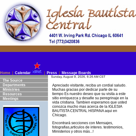
Home
|
Calendar
|
Press
|
Message Boards
Sunday, August 9, 2026, 6:26 AM CST
The Source
Departments
Apreciado visitante, reciba un cordial saludo.
Ministries
Muchas gracias por dedicar parte de su
tiempo Es nuestro deseo que su visita a este
Resources
sitio enriquezca y desafie su peregrinaje en la
Meetings
vida cristiana. Tambien esperamos que usted
conozca mucho mas acerca de la IGLESIA
BAUTISTA CENTRAL HISPANA aqui en
Chicago.
Encontrará secciones con Mensajes,
fotografias,articulos de interes. testimonios,
Ministerios y otros más...!